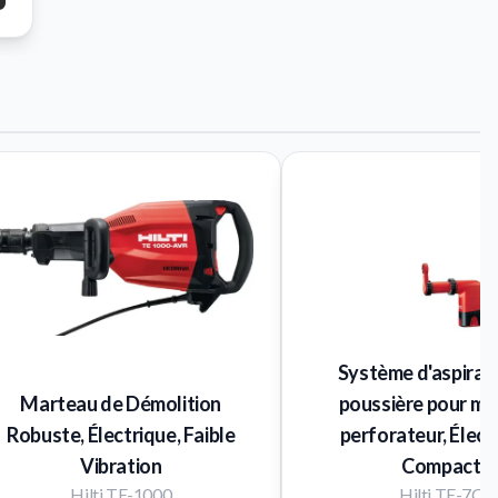
Système d'aspirat
Marteau de Démolition
poussière pour ma
Robuste, Électrique, Faible
perforateur, Élect
Vibration
Compact
Hilti TE-1000
Hilti TE-7C