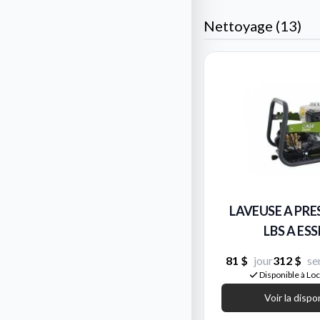
Nettoyage (13)
LAVEUSE A PRE
LBS A ES
81 $
jour
312 $
se
Disponible à Lo
Voir la dispo