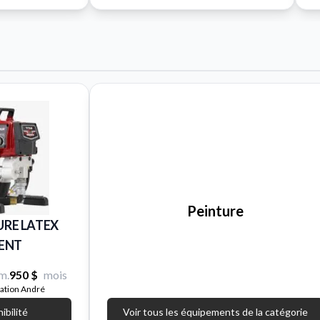
Peinture
URE LATEX
ENT
m.
950 $
mois
cation André
nibilité
Voir tous les équipements de la catégorie