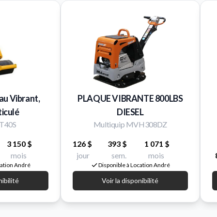
au Vibrant,
PLAQUE VIBRANTE 800LBS
ticulé
DIESEL
CT40S
Multiquip MVH308DZ
3 150 $
126 $
393 $
1 071 $
mois
jour
sem.
mois
cation André
Disponible à Location André
nibilité
Voir la disponibilité