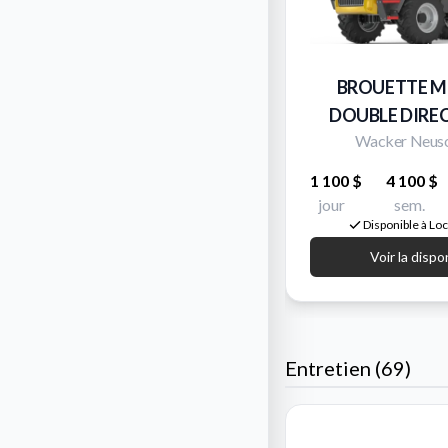
BROUETTE M
DOUBLE DIRE
Wacker Neus
1 100 $
4 100 $
jour
sem.
Disponible à Lo
Voir la dispo
Entretien (69)