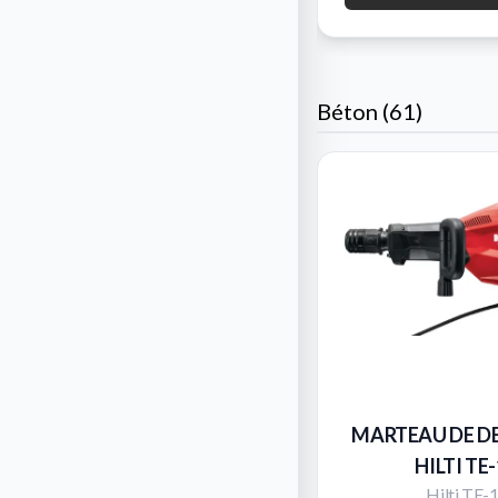
Béton (61)
MARTEAU DE D
HILTI TE
Hilti TE-