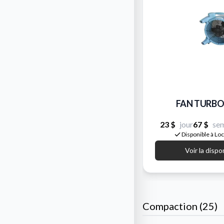
FAN TURBO
23 $
jour
67 $
se
Disponible à Lo
Voir la dispo
Compaction (25)