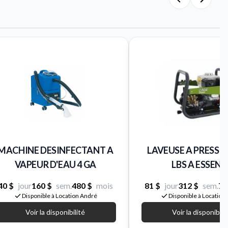
MACHINE DESINFECTANT A
LAVEUSE A PRESSI
VAPEUR D'EAU 4 GA
LBS A ESSENC
40 $
jour
160 $
sem.
480 $
mois
81 $
jour
312 $
sem.
70
Disponible à Location André
Disponible à Location
Voir la disponibilité
Voir la disponibili