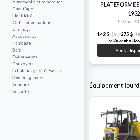
Automobile et remorques
PLATEFORME E
Chauffage
1932
Électricité
Skyjack S
Outils pneumatiques
Jardinage
142 $
jour
375 $
s
Accessoires
Disponible à Lo
Pompage
Bois
Voir la dispo
Événements
Convoyeur
Échafaudage et élévateur
Déménagement
Équipement lourd
Soudure
Sécurité