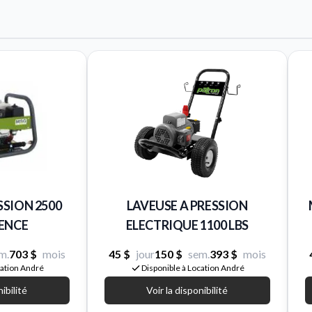
SSION 2500
LAVEUSE A PRESSION
SENCE
ELECTRIQUE 1100 LBS
m.
703 $
mois
45 $
jour
150 $
sem.
393 $
mois
cation André
Disponible à Location André
nibilité
Voir la disponibilité