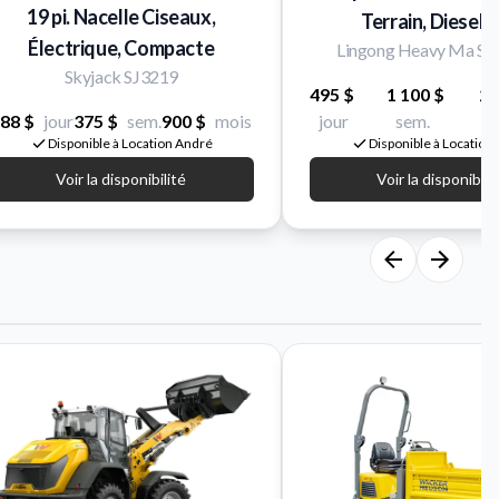
19 pi. Nacelle Ciseaux,
Terrain, Diesel, 
Électrique, Compacte
Lingong Heavy Ma S
Skyjack SJ3219
495 $
1 100 $
2 
88 $
jour
375 $
sem.
900 $
mois
jour
sem.
m
Disponible à Location André
Disponible à Location
Voir la disponibilité
Voir la disponibili