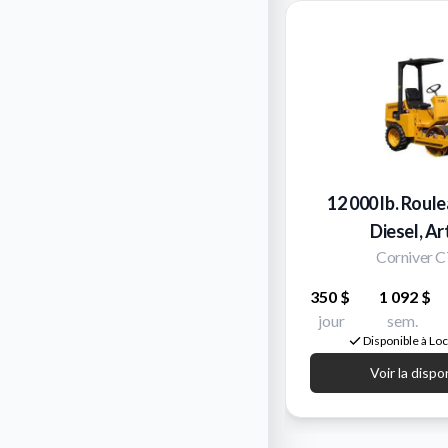
12 000 lb. Roule
Diesel, Ar
Corniver 
350 $
1 092 $
jour
sem.
Disponible à Lo
Voir la dispo