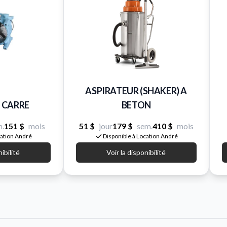
ASPIRATEUR (SHAKER) A
 CARRE
BETON
m.
151 $
mois
51 $
jour
179 $
sem.
410 $
mois
cation André
Disponible à Location André
nibilité
Voir la disponibilité