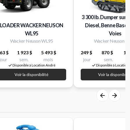
3 300 lb. Dumper sur C
LOADER WACKER NEUSON
Diesel, Benne Bascu
WL95
Voies
Wacker Neuson WL95
Wacker Neuson D
63 $
1 923 $
5 493 $
249 $
870 $
1 
jour
sem.
mois
jour
sem.
m
Disponible à Location André
Disponible à Location
Voir la disponibilité
Voir la disponibili