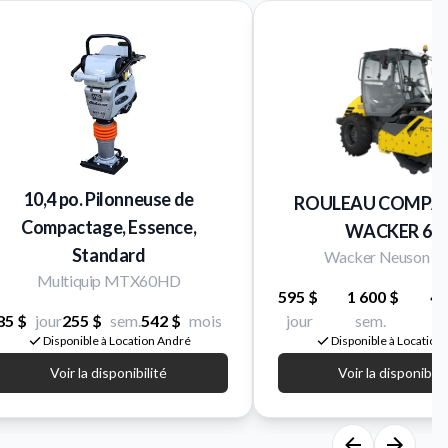
10,4 po. Pilonneuse de
ROULEAU COMPA
Compactage, Essence,
WACKER 66'
Standard
Wacker Neuson R
Multiquip MTX60HD
595 $
1 600 $
4 
85 $
jour
255 $
sem.
542 $
mois
jour
sem.
m
Disponible à Location André
Disponible à Location
Voir la disponibilité
Voir la disponibili