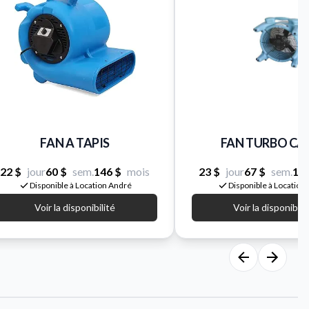
FAN A TAPIS
FAN TURBO CA
22 $
jour
60 $
sem.
146 $
mois
23 $
jour
67 $
sem.
15
Disponible à Location André
Disponible à Location
Voir la disponibilité
Voir la disponibili