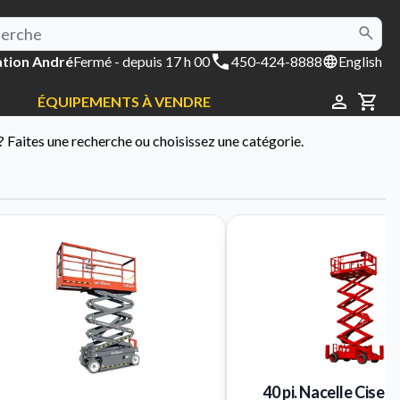
tion André
Fermé
- depuis 17 h 00
450-424-8888
English
ÉQUIPEMENTS À VENDRE
CAR
? Faites une recherche ou choisissez une catégorie.
40 pi. Nacelle Cisea