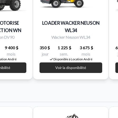
OTORISE
LOADER WACKER NEUSON
CTION WN
WL34
on DV90
Wacker Neuson WL34
9 400 $
350 $
1 225 $
3 675 $
6
mois
jour
sem.
mois
cation André
Disponible à Location André
nibilité
Voir la disponibilité