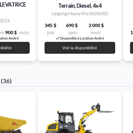
LEVATRICE
Terrain, Diesel, 4x4
Lingong Heavy Ma SR2669D
J3219
345 $
690 $
2 000 $
em.
900 $
mois
jour
sem.
mois
1
cation André
Disponible à Location André
nibilité
Voir la disponibilité
 (36)