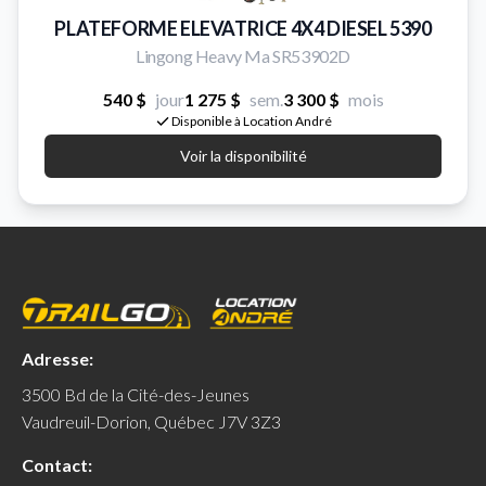
PLATEFORME ELEVATRICE 4X4 DIESEL 5390
Lingong Heavy Ma SR53902D
540 $
jour
1 275 $
sem.
3 300 $
mois
Disponible à Location André
Voir la disponibilité
Adresse:
3500 Bd de la Cité-des-Jeunes
Vaudreuil-Dorion, Québec J7V 3Z3
Contact: