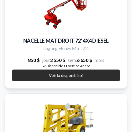
NACELLE MAT DROIT 72' 4X4 DIESEL
Lingong Heavy Ma T72J
850 $
jour
2 550 $
sem.
6 650 $
mois
Disponible à Location André
Voir la disponibilité