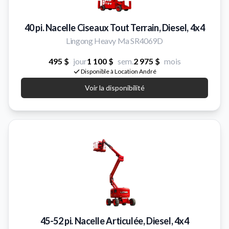
40 pi. Nacelle Ciseaux Tout Terrain, Diesel, 4x4
Lingong Heavy Ma SR4069D
495 $
jour
1 100 $
sem.
2 975 $
mois
Disponible à Location André
Voir la disponibilité
45-52 pi. Nacelle Articulée, Diesel, 4x4