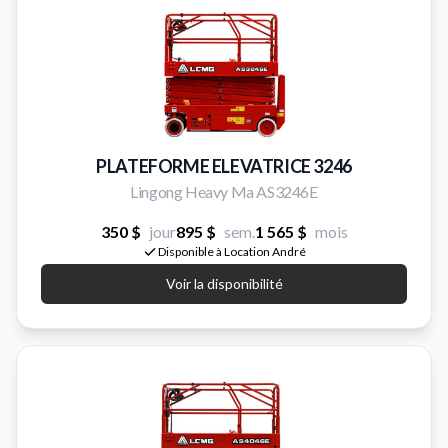
PLATEFORME ELEVATRICE 3246
Lingong Heavy Ma AS3246E
350 $
jour
895 $
sem.
1 565 $
mois
Disponible à Location André
Voir la disponibilité