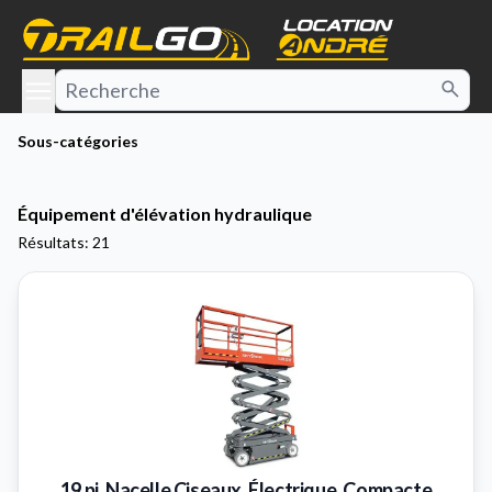
e menu
Sous-catégories
Équipement d'élévation hydraulique
Résultats: 21
19 pi. Nacelle Ciseaux, Électrique, Compacte