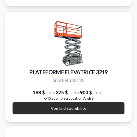
PLATEFORME ELEVATRICE 3219
Snorkel S3219E
188 $
jour
375 $
sem.
900 $
mois
Disponible à Location André
Voir la disponibilité