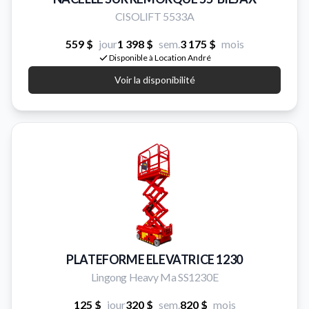
CISOLIFT 5533A
559 $
jour
1 398 $
sem.
3 175 $
mois
Disponible à Location André
Voir la disponibilité
PLATEFORME ELEVATRICE 1230
Lingong Heavy Ma SS1230E
125 $
jour
320 $
sem.
820 $
mois