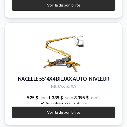
Voir la disponibilité
NACELLE 55' 4X4 BILJAX AUTO-NIVLEUR
BILJAX 55XA
525 $
jour
1 339 $
sem.
3 395 $
mois
Disponible à Location André
Voir la disponibilité