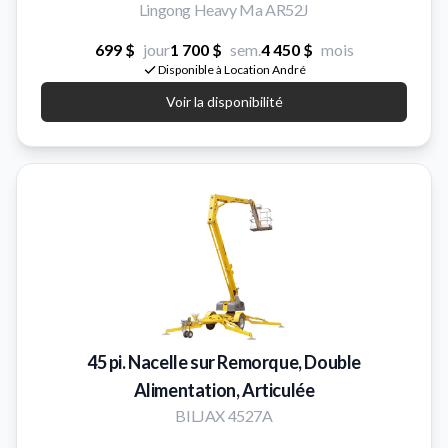
Lingong Heavy Ma AR52J
699 $
jour
1 700 $
sem.
4 450 $
mois
Disponible à Location André
Voir la disponibilité
45 pi. Nacelle sur Remorque, Double
Alimentation, Articulée
BILJAX 4527A