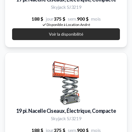
Skyjack SJ3219
188 $
jour
375 $
sem.
900 $
mois
Disponible à Location André
Voir la disponibilité
19 pi. Nacelle Ciseaux, Électrique, Compacte
Skyjack SJ3219
188 $
jour
375 $
sem.
900 $
mois