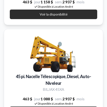
463 $
jour
1 158 $
sem.
2 937 $
mois
Disponible à Location André
Voir la disponibilité
45 pi. Nacelle Télescopique, Diesel, Auto-
Niveleur
BILJAX 45XA
463 $
jour
1 088 $
sem.
2 937 $
mois
Disponible à Location André