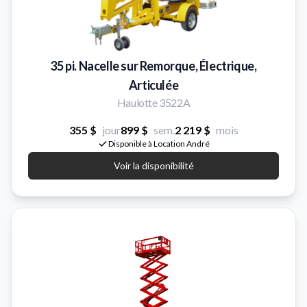
35 pi. Nacelle sur Remorque, Électrique,
Articulée
Haulotte 3522A
355 $
jour
899 $
sem.
2 219 $
mois
Disponible à Location André
Voir la disponibilité