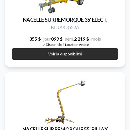
NACELLE SUR REMORQUE 35' ELECT.
BILJAX 3522A
355 $
jour
899 $
sem.
2 219 $
mois
Disponible à Location André
Voir la disponibilité
NACELLE SUR REMORQUE 55' BILJAX