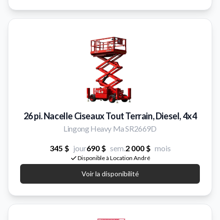
26 pi. Nacelle Ciseaux Tout Terrain, Diesel, 4x4
Lingong Heavy Ma SR2669D
345 $
jour
690 $
sem.
2 000 $
mois
Disponible à Location André
Voir la disponibilité