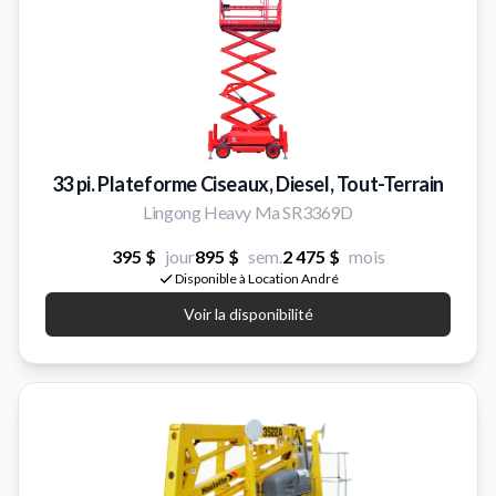
33 pi. Plateforme Ciseaux, Diesel, Tout-Terrain
Lingong Heavy Ma SR3369D
395 $
jour
895 $
sem.
2 475 $
mois
Disponible à Location André
Voir la disponibilité