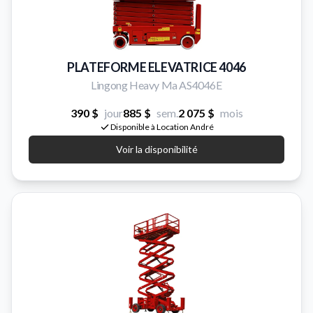
PLATEFORME ELEVATRICE 4046
Lingong Heavy Ma AS4046E
390 $
jour
885 $
sem.
2 075 $
mois
Disponible à Location André
Voir la disponibilité