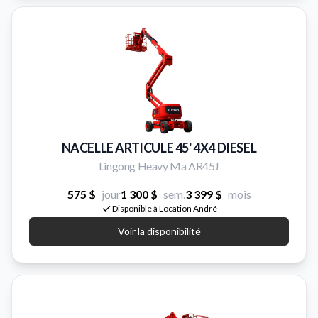
NACELLE ARTICULE 45' 4X4 DIESEL
Lingong Heavy Ma AR45J
575 $
jour
1 300 $
sem.
3 399 $
mois
Disponible à Location André
Voir la disponibilité