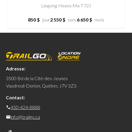
Lingong Heavy Ma T72J
850 $
jour
2 550 $
sem.
6 650 $
mois
Adresse:
3500 Bd de la Cité-des-Jeunes
Vaudreuil-Dorion, Québec J7V 3Z3
Contact:
450-424-8888
info@trailgo.ca