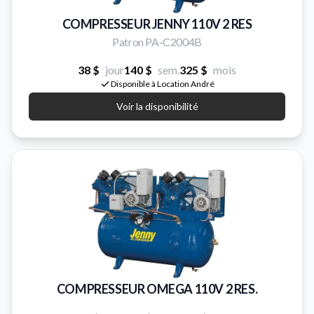
COMPRESSEUR JENNY 110V 2 RES
Patron PA-C2004B
38 $
jour
140 $
sem.
325 $
mois
Disponible à Location André
Voir la disponibilité
COMPRESSEUR OMEGA 110V 2 RES.