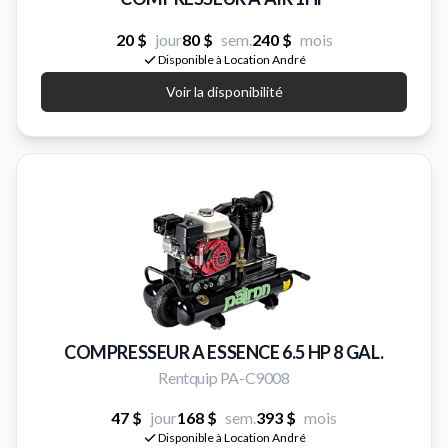
20 $
jour
80 $
sem.
240 $
mois
Disponible à Location André
Voir la disponibilité
COMPRESSEUR A ESSENCE 6.5 HP 8 GAL.
Rentquip PA-C9008
47 $
jour
168 $
sem.
393 $
mois
Disponible à Location André