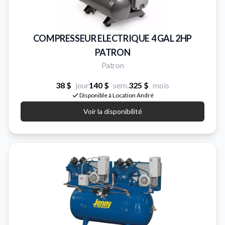
COMPRESSEUR ELECTRIQUE 4 GAL 2HP
PATRON
Patron
38 $
jour
140 $
sem.
325 $
mois
Disponible à Location André
Voir la disponibilité