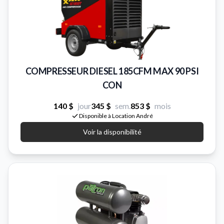
COMPRESSEUR DIESEL 185CFM MAX 90 PSI
CON
140 $
jour
345 $
sem.
853 $
mois
Disponible à Location André
Voir la disponibilité