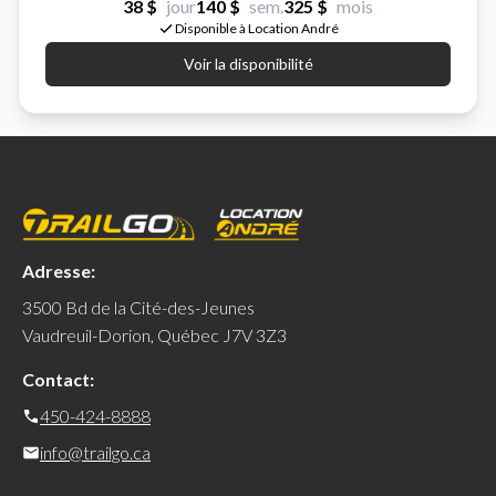
38 $
jour
140 $
sem.
325 $
mois
Disponible à Location André
Voir la disponibilité
Adresse:
3500 Bd de la Cité-des-Jeunes
Vaudreuil-Dorion, Québec J7V 3Z3
Contact:
450-424-8888
info@trailgo.ca