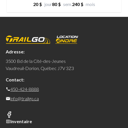
20 $
jour
80 $
sem.
240 $
mois
Adresse:
3500 Bd de la Cité-des-Jeunes
Vaudreuil-Dorion, Québec J7V 3Z3
Contact:
450-424-8888
info@trailgo.ca
Inventaire