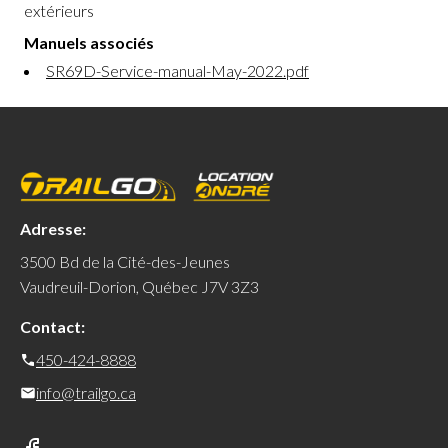
extérieurs
Manuels associés
SR69D-Service-manual-May-2022.pdf
Adresse:
3500 Bd de la Cité-des-Jeunes
Vaudreuil-Dorion, Québec J7V 3Z3
Contact:
450-424-8888
info@trailgo.ca