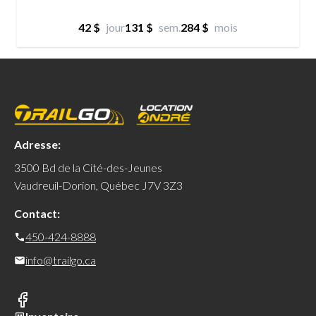
42 $
jour
131 $
sem.
284 $
mois
Adresse:
3500 Bd de la Cité-des-Jeunes
Vaudreuil-Dorion, Québec J7V 3Z3
Contact:
450-424-8888
info@trailgo.ca