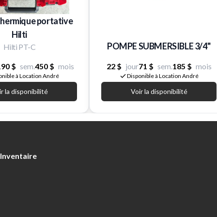
hermique portative
Hilti
POMPE SUBMERSIBLE 3/4''
Hilti PT-C
190 $
sem.
450 $
mois
22 $
jour
71 $
sem.
185 $
mois
onible à Location André
Disponible à Location André
r la disponibilité
Voir la disponibilité
Inventaire