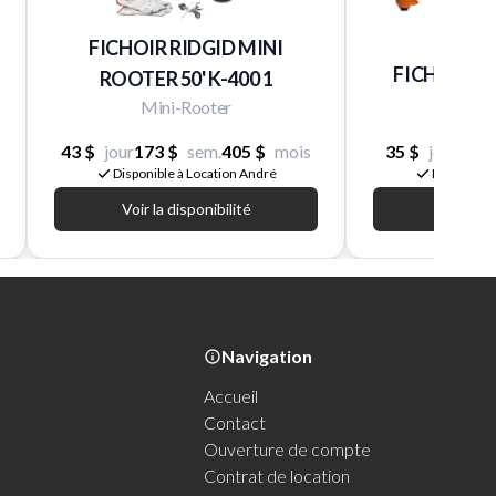
FICHOIR RIDGID MINI
FICHOIR ELE
ROOTER 50' K-400 1
MAX 
Mini-Rooter
43 $
jour
173 $
sem.
405 $
mois
35 $
jour
84 $
Disponible à Location André
Disponible
Voir la disponibilité
Voir la d
Navigation
Accueil
Contact
Ouverture de compte
Contrat de location