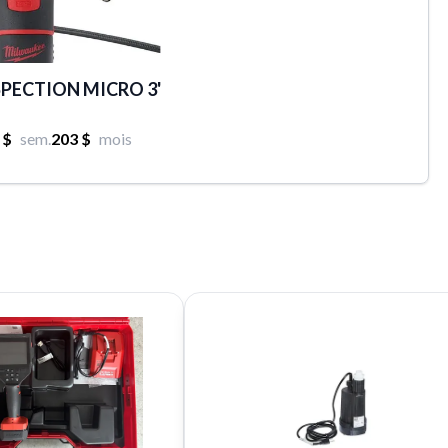
PECTION MICRO 3'
 $
sem.
203 $
mois