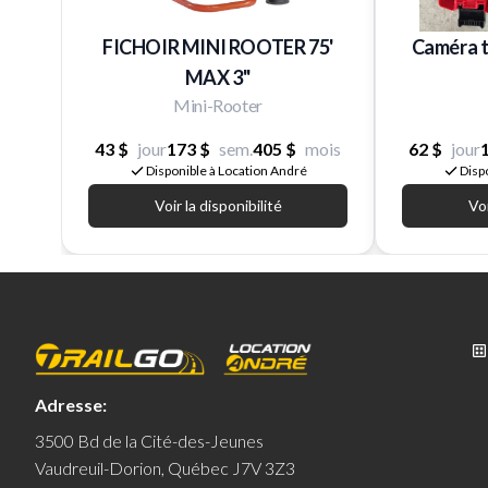
FICHOIR MINI ROOTER 75'
Caméra t
MAX 3''
Mini-Rooter
43 $
jour
173 $
sem.
405 $
mois
62 $
jour
Disponible à Location André
Disp
Voir la disponibilité
Voi
Adresse:
3500 Bd de la Cité-des-Jeunes
Vaudreuil-Dorion, Québec J7V 3Z3