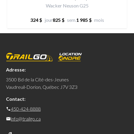
Wacker Neuson G25
324 $
jour
825 $
sem.
1 985 $
mois
Adresse:
3500 Bd de la Cité-des-Jeunes
Vaudreuil-Dorion, Québec J7V 3Z3
Contact:
450-424-8888
info@trailgo.ca