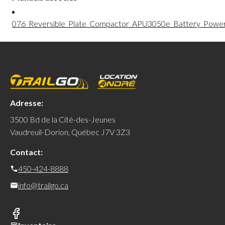
076_Reversible_Plate_Compactor_APU3050e_Battery_Power
Adresse:
3500 Bd de la Cité-des-Jeunes
Vaudreuil-Dorion, Québec J7V 3Z3
Contact:
450-424-8888
info@trailgo.ca