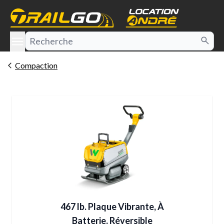
e menu
Compaction
467 lb. Plaque Vibrante, À
Batterie, Réversible