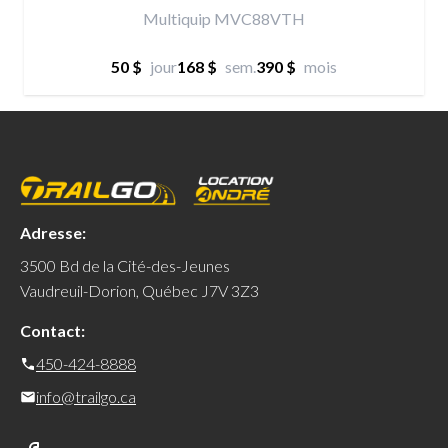
Multiquip MVC88VTH
50 $
jour
168 $
sem.
390 $
mois
Adresse:
3500 Bd de la Cité-des-Jeunes
Vaudreuil-Dorion, Québec J7V 3Z3
Contact:
450-424-8888
info@trailgo.ca