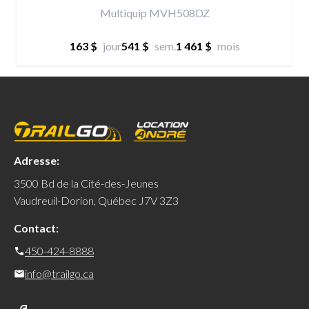
Multiquip MVH508DZ
163 $
jour
541 $
sem.
1 461 $
mois
Adresse:
3500 Bd de la Cité-des-Jeunes
Vaudreuil-Dorion, Québec J7V 3Z3
Contact:
450-424-8888
info@trailgo.ca