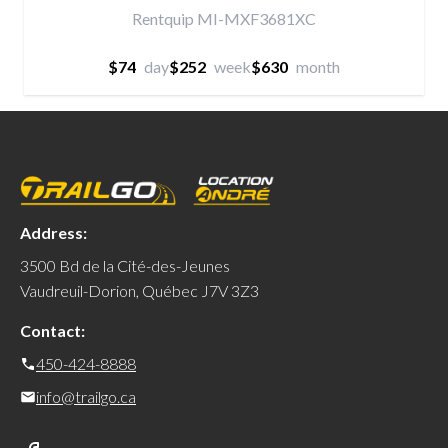
Rentquip MI-MXF3681XC
$74
day
$252
week
$630
month
Address:
3500 Bd de la Cité-des-Jeunes
Vaudreuil-Dorion, Québec J7V 3Z3
Contact:
450-424-8888
info@trailgo.ca