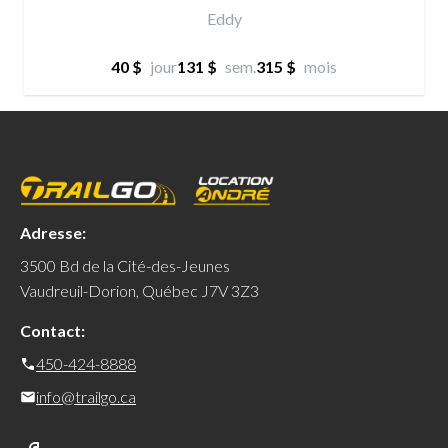
Eddy
40 $
jour
131 $
sem.
315 $
mois
Adresse:
3500 Bd de la Cité-des-Jeunes
Vaudreuil-Dorion, Québec J7V 3Z3
Contact:
450-424-8888
info@trailgo.ca