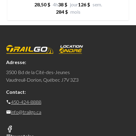
28,50 $
4h
38 $
jour
126 $
sem.
284 $
mois
Adresse:
3500 Bd de la Cité-des-Jeunes
Vaudreuil-Dorion, Québec J7V 3Z3
Contact:
450-424-8888
info@trailgo.ca