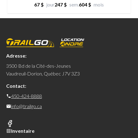
67 $
jour
247 $
sem.
604 $
mois
Adresse:
3500 Bd de la Cité-des-Jeunes
Vaudreuil-Dorion, Québec J7V 3Z3
Contact:
450-424-8888
info@trailgo.ca
Inventaire