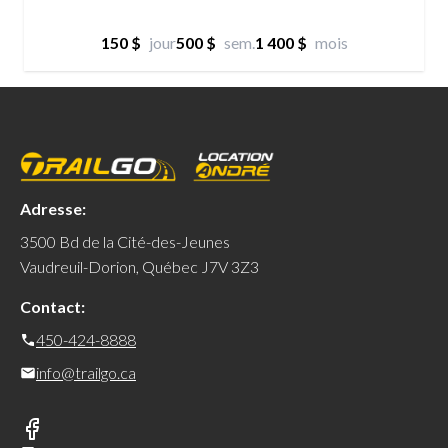
150 $
jour
500 $
sem.
1 400 $
mois
Adresse:
3500 Bd de la Cité-des-Jeunes
Vaudreuil-Dorion, Québec J7V 3Z3
Contact:
450-424-8888
info@trailgo.ca