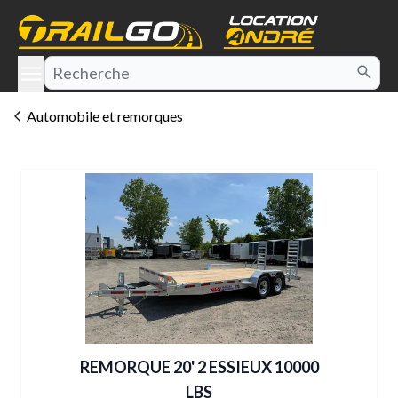
e menu
Automobile et remorques
REMORQUE 20' 2 ESSIEUX 10000
LBS