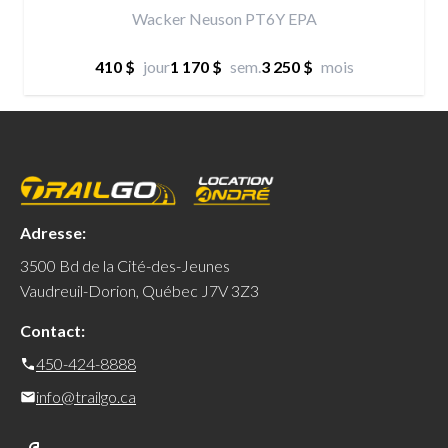
Wacker Neuson PT6Y EPA
410 $
jour
1 170 $
sem.
3 250 $
mois
Adresse:
3500 Bd de la Cité-des-Jeunes
Vaudreuil-Dorion, Québec J7V 3Z3
Contact:
450-424-8888
info@trailgo.ca