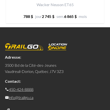
Wacker Neuson ET65
788 $
jour
2 745 $
sem.
6 865 $
mois
Adresse:
3500 Bd de la Cité-des-Jeunes
Vaudreuil-Dorion, Québec J7V 3Z3
Contact:
450-424-8888
info@trailgo.ca