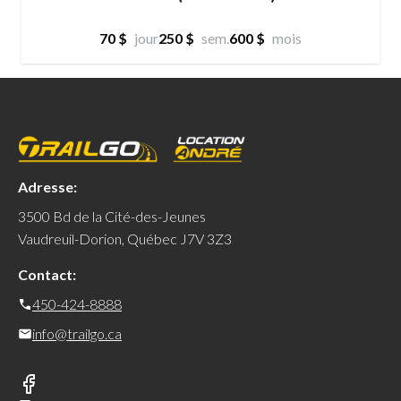
70 $
jour
250 $
sem.
600 $
mois
Adresse:
3500 Bd de la Cité-des-Jeunes
Vaudreuil-Dorion, Québec J7V 3Z3
Contact:
450-424-8888
info@trailgo.ca