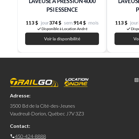
LAVEUSE A PRESSION 4000
LAVEUSE
PSI ESSENCE
P
113 $
jour
374 $
sem.
914 $
mois
113 $
jour
Disponible à Location André
Disp
Voir la disponibilité
Voi
Adresse:
3500 Bd de la Cité-des-Jeunes
Vaudreuil-Dorion, Québec J7V 3Z3
Contact:
450-424-8888