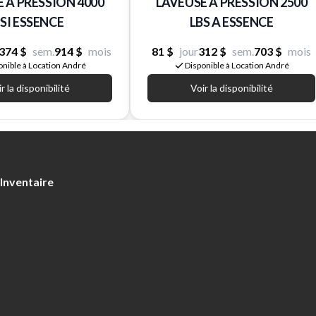
 A PRESSION 4000
LAVEUSE A PRESSION 2500
SI ESSENCE
LBS A ESSENCE
374 $
sem.
914 $
mois
81 $
jour
312 $
sem.
703 $
mois
onible à Location André
Disponible à Location André
r la disponibilité
Voir la disponibilité
Inventaire