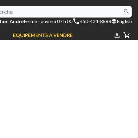
tion André
Fermé
- ouvre à 07 h 00
450-424-8888
English
ÉQUIPEMENTS À VENDRE
CAR