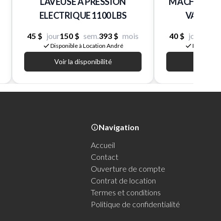
LAVEUSE A PRESSION
MACHINE DE
ELECTRIQUE 1100 LBS
VAPEUR 
45 $
jour
150 $
sem.
393 $
mois
40 $
jour
160 
Disponible à Location André
Disponible
Voir la disponibilité
Voir la d
Navigation
Accueil
Contact
Ouverture de compte
Contrat de location
Termes et conditions
Politique de confidentialité