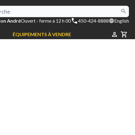
ion André
Ouvert
- ferme à 12 h 00
450-424-8888
English
ÉQUIPEMENTS À VENDRE
CAR