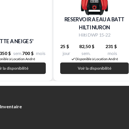
RESERVOIR A EAU A BATT
HILTI NURON
Hilti DWP 15-22
TE A NEIGE 5'
25 $
82,50 $
231 $
350 $
sem.
700 $
mois
jour
sem.
mois
onible à Location André
Disponible à Location André
r la disponibilité
Voir la disponibilité
Inventaire