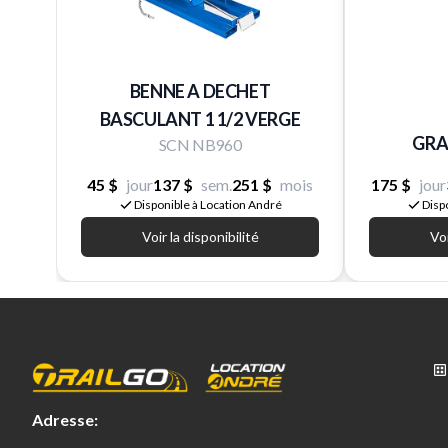
BENNE A DECHET
BASCULANT 1 1/2 VERGE
GRAT
SCN NB960
45 $
jour
137 $
sem.
251 $
mois
175 $
jour
Disponible à Location André
Disp
Voir la disponibilité
Voi
Adresse: