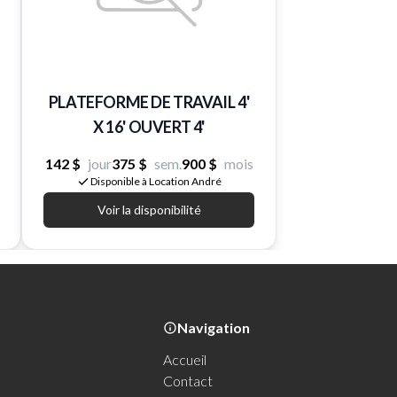
PLATEFORME DE TRAVAIL 4'
X 16' OUVERT 4'
142 $
jour
375 $
sem.
900 $
mois
Disponible à Location André
Voir la disponibilité
Navigation
Accueil
Contact