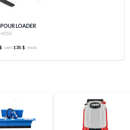
 POUR LOADER
HD55
$
sem.
135 $
mois