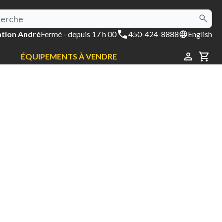
tion André
Fermé
- depuis 17 h 00
450-424-8888
English
ÉQUIPEMENTS À VENDRE
CAR