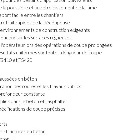
 la poussière et un refroidissement de la lame
ort facile entre les chantiers
retrait rapides de la découpeuse
es environnements de construction exigeants
douceur sur les surfaces rugueuses
e l'opérateur lors des opérations de coupe prolongées
ultats uniformes sur toute la longueur de coupe
TS410 et TS420
chaussées en béton
ration des routes et les travaux publics
 profondeur constante
blics dans le béton et l'asphalte
pécifications de coupe précises
orts
les structures en béton
béton