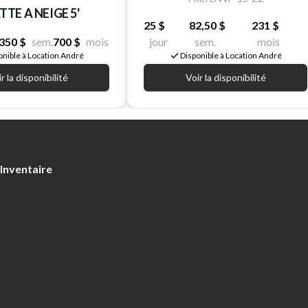
TE A NEIGE 5'
25 $
82,50 $
231 $
350 $
sem.
700 $
mois
jour
sem.
mois
onible à Location André
Disponible à Location André
r la disponibilité
Voir la disponibilité
Inventaire