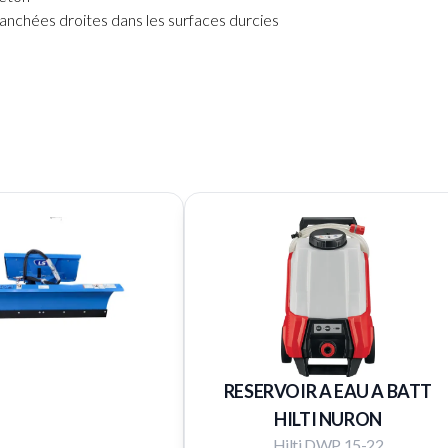
tranchées droites dans les surfaces durcies
RESERVOIR A EAU A BATT
HILTI NURON
Hilti DWP 15-22