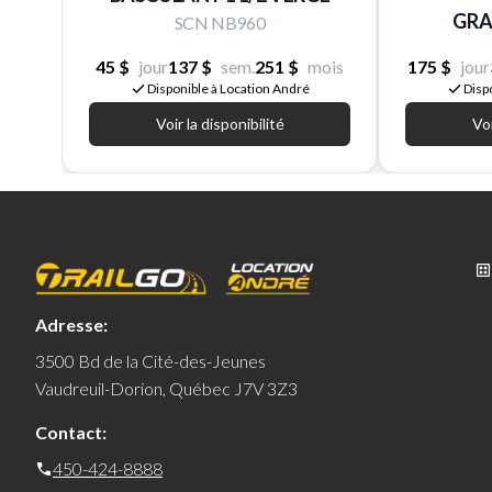
GRAT
SCN NB960
45 $
jour
137 $
sem.
251 $
mois
175 $
jour
Disponible à Location André
Disp
Voir la disponibilité
Voi
Adresse:
3500 Bd de la Cité-des-Jeunes
Vaudreuil-Dorion, Québec J7V 3Z3
Contact:
450-424-8888