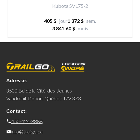
Kubota SVL75-2
405 $
jour
1 372 $
sem.
3 841,60 $
mois
Adresse:
3500 Bd de la Cité-des-Jeunes
Vaudreuil-Dorion, Québec J7V 3Z3
Contact:
450-424-8888
info@trailgo.ca