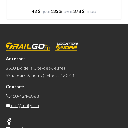
42 $
jour
135 $
sem.
378 $
mois
Adresse:
3500 Bd de la Cité-des-Jeunes
Vaudreuil-Dorion, Québec J7V 3Z3
Contact:
450-424-8888
info@trailgo.ca