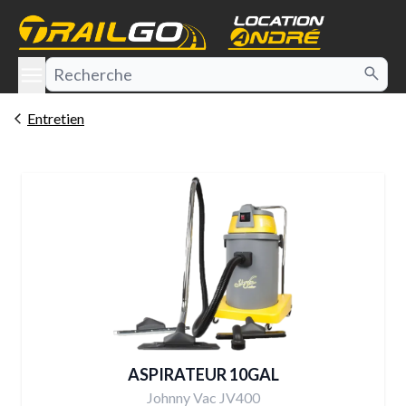
e menu
Entretien
ASPIRATEUR 10GAL
Johnny Vac JV400