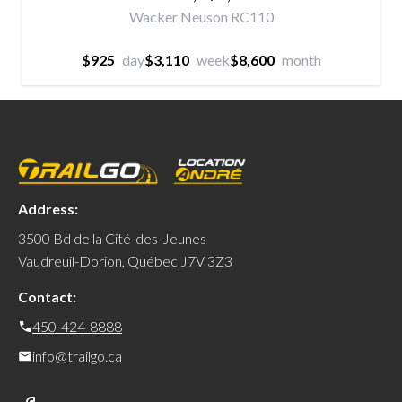
Wacker Neuson RC110
$925
day
$3,110
week
$8,600
month
Address:
3500 Bd de la Cité-des-Jeunes
Vaudreuil-Dorion, Québec J7V 3Z3
Contact:
450-424-8888
info@trailgo.ca