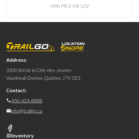
Hilti PR 2-HS 12V
Address:
3500 Bd de la Cité-des-Jeunes
Vaudreuil-Dorion, Québec J7V 3Z3
Contact:
450-424-8888
info@trailgo.ca
Inventory